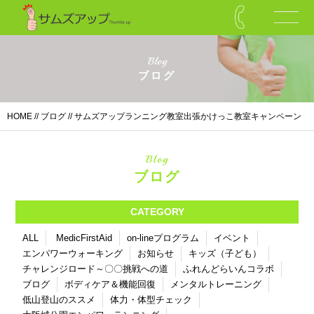
Blog
ブログ
HOME
//
ブログ
// サムズアップランニング教室出張かけっこ教室キャンペーン
Blog
ブログ
CATEGORY
ALL
MedicFirstAid
on-lineプログラム
イベント
エンパワーウォーキング
お知らせ
キッズ（子ども）
チャレンジロード～〇〇挑戦への道
ふれんどらいんコラボ
ブログ
ボディケア＆機能回復
メンタルトレーニング
低山登山のススメ
体力・体型チェック