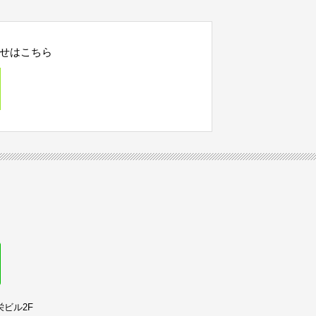
報を利用する目的
番号、銀行口座番号、クレジットカ
情報を利用する目的
用されたサービスの種類や期間、回
せはこちら
号などの支払に関する情報などを利
登録されている情報を入力画面に表
携先が提供するものも含みます）に
本サービスの利用規約に違反したユ
ザーの利用をお断りするために、利
的
容や代金の請求に関する情報など当
情報や、ユーザーのサービス利用状
ることなく、第三者に個人情報を
で認められる場合を除きます。
栄ビル2F