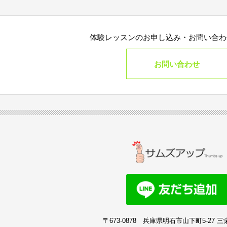
り必要に応じて連絡したりするため、氏名や住所などの連絡先情
(3)
ユーザーの本人確認を行うために、氏名、生年月日、住所、電話
ード番号、運転免許証番号、配達証明付き郵便の到達結果などの
(4)
ユーザーに代金を請求するために、購入された商品名や数量、利
体験レッスンのお申し込み・
お問い合わ
数、請求金額、氏名、住所、銀行口座番号やクレジットカード番
用する目的
お問い合わせ
(5)
ユーザーが簡便にデータを入力できるようにするために、当校に
示させたり、ユーザーのご指示に基づいて他のサービスなど（提
転送したりする目的
(6)
代金の支払を遅滞したり第三者に損害を発生させたりするなど、
ーザーや、不正・不当な目的でサービスを利用しようとするユー
用態様、氏名や住所など個人を特定するための情報を利用する目
(7)
ユーザーからのお問い合わせに対応するために、お問い合わせ内
校がユーザーに対してサービスを提供するにあたって必要となる
況、連絡先情報などを利用する目的
(8)
上記の利用目的に付随する目的
第4条（個人情報の第三者提供）
1.
当校は、次に掲げる場合を除いて、あらかじめユーザーの同意を得
提供することはありません。ただし、個人情報保護法その他の法令
〒673-0878
兵庫県明石市山下町5-27 三