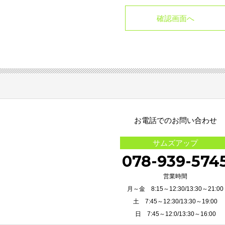
第2条（プライバシー情報の収集方法）
1.
当校は、ユーザーが利用登録をする際に氏名、生年月日、住所、電
座番号、クレジットカード番号、運転免許証番号などの個人情報を
た、ユーザーと提携先などとの間でなされたユーザーの個人情報を
報を当校の提携先（情報提供元、広告主、広告配信先などを含みま
す。）などから収集することがあります。
2.
当校は、ユーザーについて、利用したサービスやソフトウエア、購
告の履歴、検索した検索キーワード、利用日時、利用方法、利用環
合の当該端末の通信状態、利用に際しての各種設定情報なども含み
報、位置情報、端末の個体識別情報などの履歴情報および特性情報
お電話でのお問い合わせ
ービスを利用しまたはページを閲覧する際に収集します。
サムズアップ
第3条（個人情報を収集・利用する目的）
078-939-574
営業時間
当校が個人情報を収集・利用する目的は、以下のとおりです。
月～金 8:15～12:30/13:30～21:00
(1)
ユーザーに自分の登録情報の閲覧や修正、利用状況の閲覧を行っ
絡先、支払方法などの登録情報、利用されたサービスや購入され
土 7:45～12:30/13:30～19:00
関する情報を表示する目的
日 7:45～12:0/13:30～16:00
(2)
ユーザーにお知らせや連絡をするためにメールアドレスを利用す