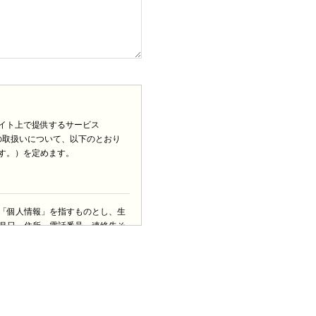
イト上で提供するサービス
の取扱いについて、以下のとおり
す。）を定めます。
「個人情報」を指すものとし、生
月日、住所、電話番号、連絡先そ
定める「個人情報」以外のものを
なったページや広告の履歴、ユー
利用環境、郵便番号や性別、職
末の個体識別情報などを指します。