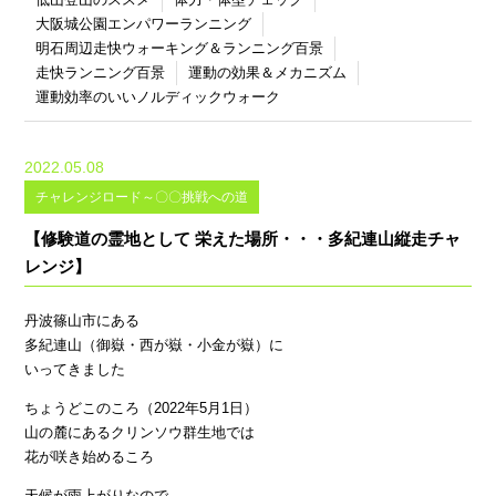
大阪城公園エンパワーランニング
明石周辺走快ウォーキング＆ランニング百景
走快ランニング百景
運動の効果＆メカニズム
運動効率のいいノルディックウォーク
2022.05.08
チャレンジロード～〇〇挑戦への道
【修験道の霊地として 栄えた場所・・・多紀連山縦走チャ
レンジ】
丹波篠山市にある
多紀連山（御嶽・西が嶽・小金が嶽）に
いってきました
ちょうどこのころ（2022年5月1日）
山の麓にあるクリンソウ群生地では
花が咲き始めるころ
天候が雨上がりなので