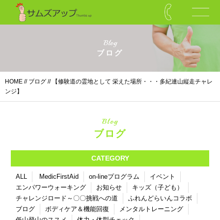
Blog
ブログ
HOME
//
ブログ
// 【修験道の霊地として 栄えた場所・・・多紀連山縦走チャレ
ンジ】
Blog
ブログ
CATEGORY
ALL
MedicFirstAid
on-lineプログラム
イベント
エンパワーウォーキング
お知らせ
キッズ（子ども）
チャレンジロード～〇〇挑戦への道
ふれんどらいんコラボ
ブログ
ボディケア＆機能回復
メンタルトレーニング
低山登山のススメ
体力・体型チェック