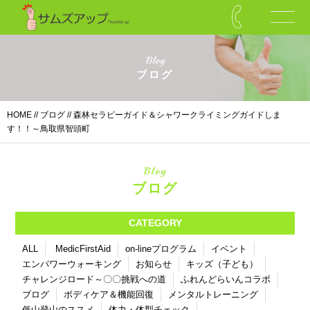
Blog
ブログ
HOME
//
ブログ
// 森林セラピーガイド＆シャワークライミングガイドしま
す！！～鳥取県智頭町
Blog
ブログ
CATEGORY
ALL
MedicFirstAid
on-lineプログラム
イベント
エンパワーウォーキング
お知らせ
キッズ（子ども）
チャレンジロード～〇〇挑戦への道
ふれんどらいんコラボ
ブログ
ボディケア＆機能回復
メンタルトレーニング
低山登山のススメ
体力・体型チェック