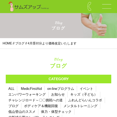
Blog
ブログ
HOME
//
ブログ
// 4月受付分より価格改定いたします
Blog
ブログ
CATEGORY
ALL
MedicFirstAid
on-lineプログラム
イベント
エンパワーウォーキング
お知らせ
キッズ（子ども）
チャレンジロード～〇〇挑戦への道
ふれんどらいんコラボ
ブログ
ボディケア＆機能回復
メンタルトレーニング
低山登山のススメ
体力・体型チェック