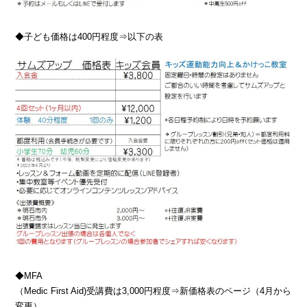
◆子ども価格は400円程度⇒以下の表
◆MFA
（Medic First Aid)受講費は3,000円程度⇒新価格表のページ（4月から
変更）