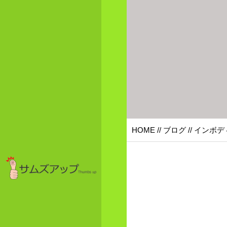
HOME
//
ブログ
// イン