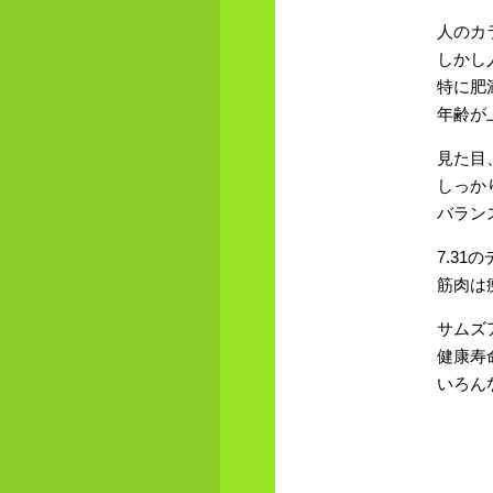
人のカ
しかし
特に肥
年齢が
見た目
しっか
バラン
7.3
筋肉は
サムズ
健康寿
いろん