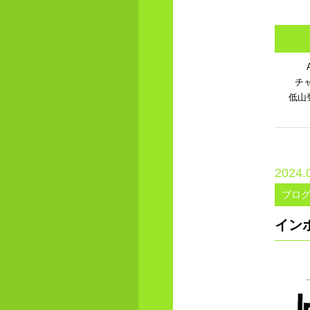
チ
低山
2024.
ブロ
イン