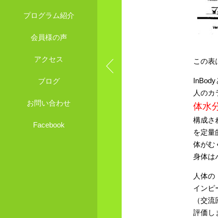
プログラム紹介
会員様の声
アクセス
この表
InBod
ブログ
人のカ
お問い合わせ
体水
構成さ
Facebook
を定量
体がむ
身体は
人体の
インピ
（交流
評価し