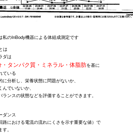
は私のInBody機器による体組成測定です
yとは
ラダは
分・タンパク質・ミネラル・体脂肪
を基に
れている
的に分析し、栄養状態に問題がないか、
くんでいないか、
バランスの状態などを評価することができます。
ーダンス
回路における電流の流れにくさを示す重要な値）で
ます。