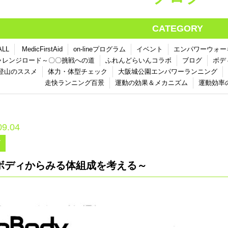
CATEGORY
ALL
MedicFirstAid
on-lineプログラム
イベント
エンパワーウォー
ャレンジロード～〇〇挑戦への道
ふれんどらいんコラボ
ブログ
ボデ
登山のススメ
体力・体型チェック
大阪城公園エンパワーランニング
走快ランニング百景
運動の効果＆メカニズム
運動効率
09.04
グ
ボディからみる体組成を考える～