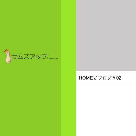
HOME
//
ブログ
// 02