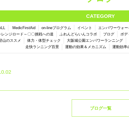
CATEGORY
ALL
MedicFirstAid
on-lineプログラム
イベント
エンパワーウォー
ャレンジロード～〇〇挑戦への道
ふれんどらいんコラボ
ブログ
ボデ
登山のススメ
体力・体型チェック
大阪城公園エンパワーランニング
走快ランニング百景
運動の効果＆メカニズム
運動効率
10.02
ブログ一覧