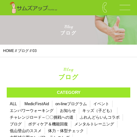
Blog
ブログ
HOME
//
ブログ
// 03
Blog
ブログ
CATEGORY
ALL
MedicFirstAid
on-lineプログラム
イベント
エンパワーウォーキング
お知らせ
キッズ（子ども）
チャレンジロード～〇〇挑戦への道
ふれんどらいんコラボ
ブログ
ボディケア＆機能回復
メンタルトレーニング
低山登山のススメ
体力・体型チェック