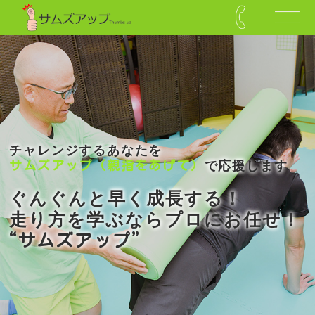
チャレンジするあなたを
サムズアップ（親指をあげて）
で応援します
ぐんぐんと早く成長する！
走り方を学ぶならプロにお任せ！
“サムズアップ”