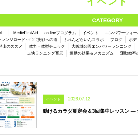
イベント
CATEGORY
ALL
MedicFirstAid
on-lineプログラム
イベント
エンパワーウォー
ャレンジロード～〇〇挑戦への道
ふれんどらいんコラボ
ブログ
ボデ
登山のススメ
体力・体型チェック
大阪城公園エンパワーランニング
走快ランニング百景
運動の効果＆メカニズム
運動効率
2026.07.12
イベント
動けるカラダ測定会＆3回集中レッスン ―